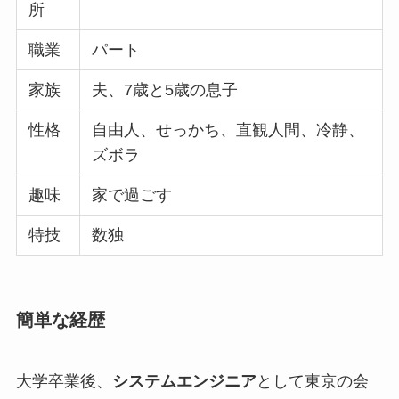
所
職業
パート
家族
夫、7歳と5歳の息子
性格
自由人、せっかち、直観人間、冷静、
ズボラ
趣味
家で過ごす
特技
数独
簡単な経歴
大学卒業後、
システムエンジニア
として東京の会