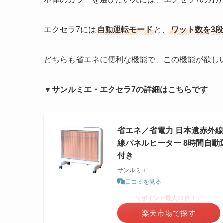
エクセラ7には
自動運転モード
と、
ワット数を3
どちらも省エネに便利な機能で、この機能が欲しい
▼サンルミエ・エクセラ7の詳細はこちらです
省エネ／省電力 日本遠赤外線
線パネルヒーター 8時間自動
付き
サンルミエ
口コミを見る
＼ポイント最大11倍！／
楽天市場で探す