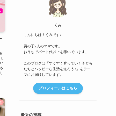
くみ
こんにちは！くみです♪
す
男の子2人のママです。
おうちでパート代以上を稼いでいます。
お
介し
このブログは「すくすく育っていく子ども
いい
母さ
たちとハッピーな生活を送ろう♪」をテー
ん
マにお届けしています。
プロフィールはこちら
恵
最近の投稿