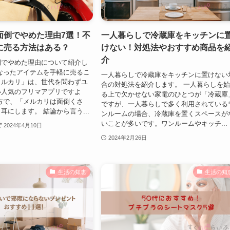
面倒でやめた理由7選！不
一人暮らしで冷蔵庫をキッチンに
に売る方法はある？
けない！対処法やおすすめ商品を
介
倒でやめた理由について紹介し
なったアイテムを手軽に売るこ
一人暮らしで冷蔵庫をキッチンに置けない
メルカリ」は、世代を問わずユ
合の対処法を紹介します。 一人暮らしを
い人気のフリマアプリですよ
る上で欠かせない家電のひとつが「冷蔵庫
方で、「メルカリは面倒くさ
ですが、一人暮らしで多く利用されている
耳にします。 結論から言う...
ンルームの場合、冷蔵庫を置くスペースが
いことが多いです。ワンルームやキッチ...
2024年4月10日
2024年2月26日
生活の知恵
生活の知