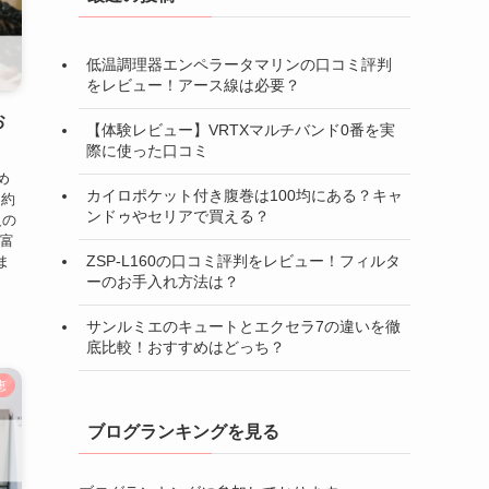
低温調理器エンペラータマリンの口コミ評判
をレビュー！アース線は必要？
お
【体験レビュー】VRTXマルチバンド0番を実
際に使った口コミ
め
カイロポケット付き腹巻は100均にある？キャ
間約
ンドゥやセリアで買える？
級の
豊富
ZSP-L160の口コミ評判をレビュー！フィルタ
ま
ーのお手入れ方法は？
サンルミエのキュートとエクセラ7の違いを徹
底比較！おすすめはどっち？
恵
ブログランキングを見る