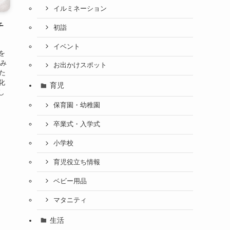
イルミネーション
チ
初詣
イベント
を
悩み
お出かけスポット
た
化
育児
し
保育園・幼稚園
卒業式・入学式
小学校
育児役立ち情報
ベビー用品
マタニティ
生活