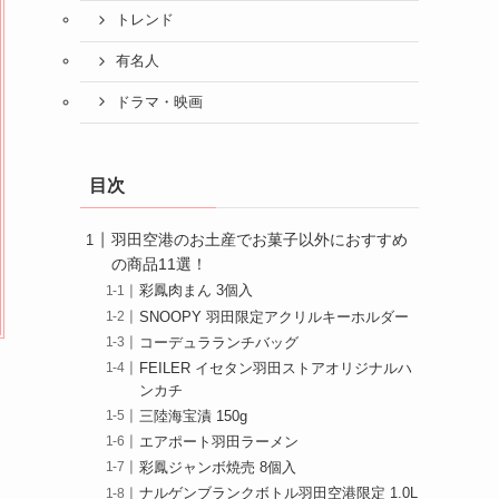
トレンド
有名人
ドラマ・映画
目次
羽田空港のお土産でお菓子以外におすすめ
の商品11選！
彩鳳肉まん 3個入
SNOOPY 羽田限定アクリルキーホルダー
コーデュラランチバッグ
FEILER イセタン羽田ストアオリジナルハ
ンカチ
三陸海宝漬 150g
エアポート羽田ラーメン
彩鳳ジャンボ焼売 8個入
ナルゲンブランクボトル羽田空港限定 1.0L