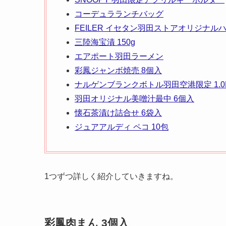
コーデュラランチバッグ
FEILER イセタン羽田ストアオリジナル
三陸海宝漬 150g
エアポート羽田ラーメン
彩鳳ジャンボ焼売 8個入
ナルゲンブランクボトル羽田空港限定 1.0
羽田オリジナル美噌汁最中 6個入
懐石茶漬け詰合せ 6袋入
ジュアアルディ ペコ 10包
1つずつ詳しく紹介していきますね。
彩鳳肉まん 3個入