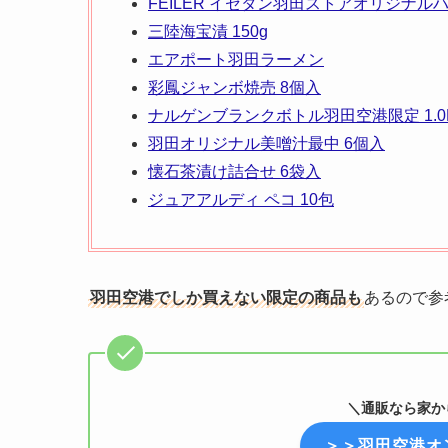
FEILER イセタン羽田ストアオリジナル
三陸海宝漬 150g
エアポート羽田ラーメン
彩鳳ジャンボ焼売 8個入
ナルゲンブランクボトル羽田空港限定 1.0
羽田オリジナル美噌汁最中 6個入
懐石茶漬け詰合せ 6袋入
ジュアアルディ ペコ 10包
羽田空港でしか買えない限定の商品も
あるので参
＼通販なら家か
＞＞羽田空港オ