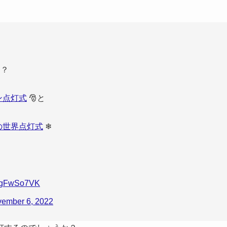
る？
ン点灯式
🎅と
の世界点灯式
❄
/9kgFwSo7VK
ember 6, 2022