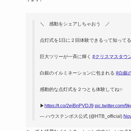
＼ 感動をシェアしちゃおう ／
点灯式を1日に２回体験できるって知って
巨大ツリーが一斉に輝く
#クリスマスタウ
白銀のイルミネーションに包まれる
#白銀
感動的な点灯式を２つとも体験してね✨
▶
https://t.co/2ejBnPVDJ9
pic.twitter.com
— ハウステンボス公式 (@HTB_official)
Nov