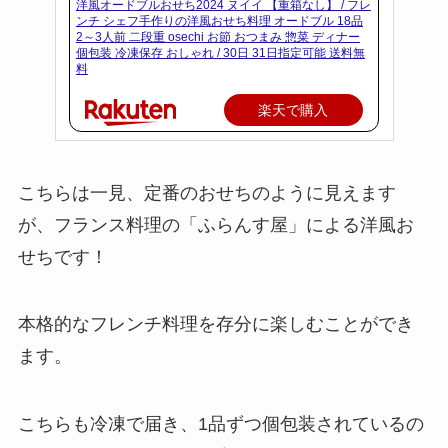
洋風オードブルおせち2024 ヌイイ 【重箱なし】 / フレ
ンチ シェフ手作りの洋風おせち料理 オードブル 18品
2～3人前 二段重 osechi お節 おつまみ 惣菜 ディナー
個包装 冷凍保存 おしゃれ / 30日 31日指定可能 送料無
料
楽天で購入
こちらは一見、定番のおせちのように見えます
が、フランス料理の「ふらんす屋」による洋風お
せちです！
本格的なフレンチ料理を存分に楽しむことができ
ます。
こちらも冷凍で届き、1品ずつ個包装されているの