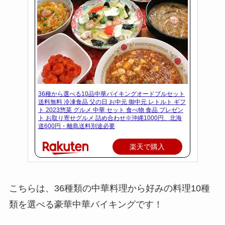
36種から選べる10品中華バイキングオードブルセット
送料無料 冷凍食品 父の日 お中元 御中元 レトルト ギフ
ト 2023惣菜 グルメ 中華 セット 食べ物 食品 プレゼン
ト お取り寄せグルメ 詰め合わせ※沖縄1000円、北海
道600円・離島送料別途必要
楽天で購入
こちらは、36種類の中華料理から好みの料理10種
類を選べる豪華中華バイキングです！