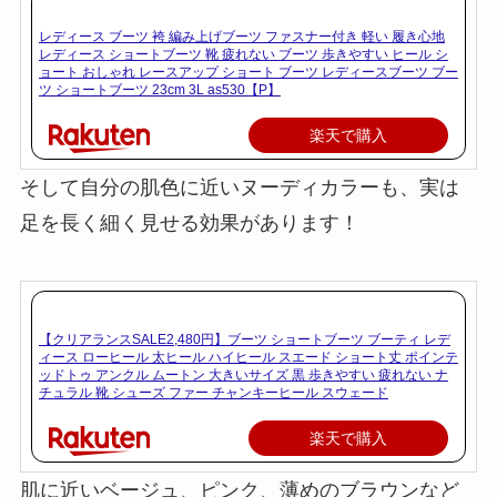
レディース ブーツ 袴 編み上げブーツ ファスナー付き 軽い 履き心地
レディース ショートブーツ 靴 疲れない ブーツ 歩きやすい ヒール シ
ョート おしゃれ レースアップ ショート ブーツ レディースブーツ ブー
ツ ショートブーツ 23cm 3L as530【P】
楽天で購入
そして自分の肌色に近いヌーディカラーも、実は
足を長く細く見せる効果があります！
【クリアランスSALE2,480円】ブーツ ショートブーツ ブーティ レデ
ィース ローヒール 太ヒール ハイヒール スエード ショート丈 ポインテ
ッドトゥ アンクル ムートン 大きいサイズ 黒 歩きやすい 疲れない ナ
チュラル 靴 シューズ ファー チャンキーヒール スウェード
楽天で購入
肌に近いベージュ、ピンク、薄めのブラウンなど