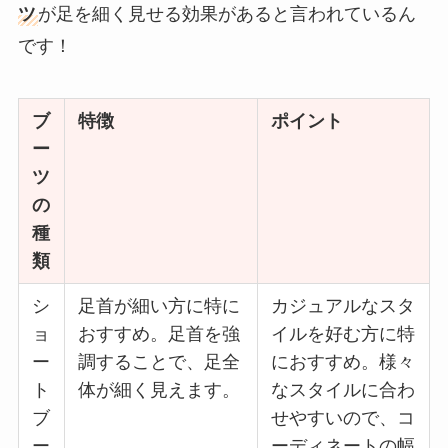
ツ
が足を細く見せる効果があると言われているん
です！
ブ
特徴
ポイント
ー
ツ
の
種
類
シ
足首が細い方に特に
カジュアルなスタ
ョ
おすすめ。足首を強
イルを好む方に特
ー
調することで、足全
におすすめ。様々
ト
体が細く見えます。
なスタイルに合わ
ブ
せやすいので、コ
ー
ーディネートの幅