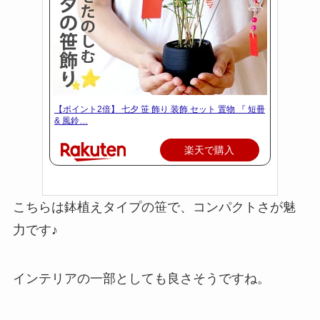
【ポイント2倍】 七夕 笹 飾り 装飾 セット 置物 『 短冊
& 風鈴…
楽天で購入
こちらは鉢植えタイプの笹で、コンパクトさが魅
力です♪
インテリアの一部としても良さそうですね。