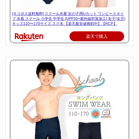
[ネコポス送料無料] スクール水着 女の子用Uカット ワンピースタイ
プ 水着 スクール 小学生 中学生 [UPF50+紫外線対策加工] 女子(女児)
キッズ110〜170サイズ スク水 【楽天最安値挑戦中】【RCP】
楽天で購入